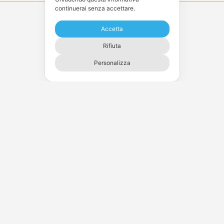
continuerai senza accettare.
Accetta
Rifiuta
Personalizza
I nostri prodotti
ARTIGIANALI E GUSTOSI
Ciò che rende la gelateria artigianale un vero punto di
riferimento per tutti i golosi è l’ampia scelta di prodotti
con lavorazione artigianale.